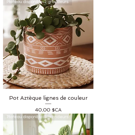
Plateau disponible/2 grandeurs
Pot Aztèque lignes de couleur
Prix
40,00 $CA
Plateau disponible/3 grandeurs