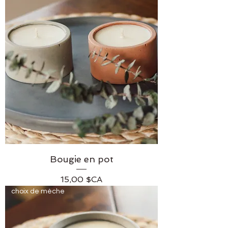
Bougie en pot
Prix
15,00 $CA
choix de mèche