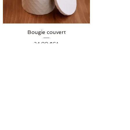
Bougie couvert
Prix
24,00 $CA