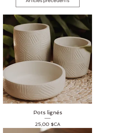
Articles précédents
Pots lignés
Prix
25,00 $CA