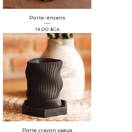
Porte-encens
Prix
14,00 $CA
Porte crayon vague