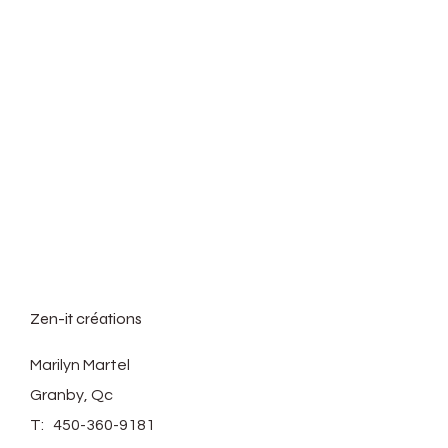
Ramassage local gratuit
disponible choisir l'option pick up
lors du paiement, une fois votre
commande prête je vous
contacterez.
Zen-it créations
Marilyn Martel
Granby, Qc
T:
450-360-9181