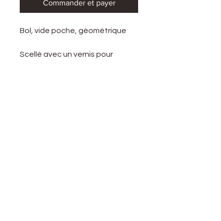
Commander et payer
Bol, vide poche, géométrique
Scellé avec un vernis pour
protéger et pour faciliter le
nettoyage. En dessous, il y a des
petites pattes de caoutchouc
pour éviter le glissement.
En raison de la nature artisanale
de chaque plateau en béton, de
légères bulles et variations
peuvent survenir.
Dimensions:
Diamètre 11.6 cm
hauteur 6.6 cm