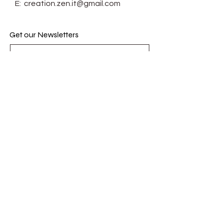
E:
creation.zen.it@gmail.com
Get our Newsletters
Subscribe Now
© Zen-it. Proudly created with
Wix.com