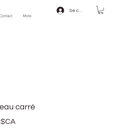
Se connecter
Contact
More
teau carré
Prix
 $CA