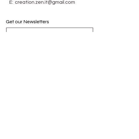
E:
creation.zen.it@gmail.com
Get our Newsletters
Subscribe Now
© Zen-it. Proudly created with
Wix.com