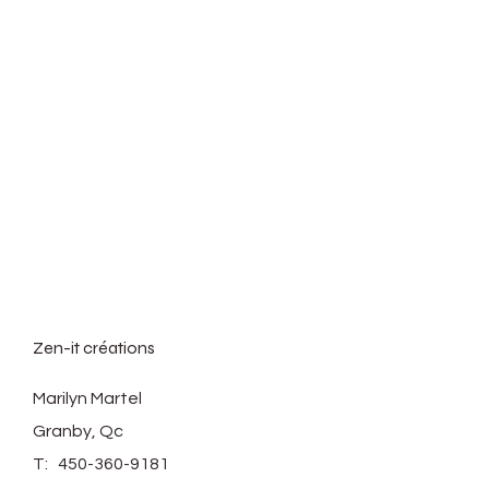
dans le matériau et laisser des
taches. Nous ne pouvons pas
accepter les retours une fois
que le plateau a été utilisé en
raison de taches d’eau, savon.
Ramassage local gratuit
disponible à Granby , lors de
votre commande choisissez
l'option pick up .
Zen-it créations
Marilyn Martel
Granby, Qc
T:
450-360-9181