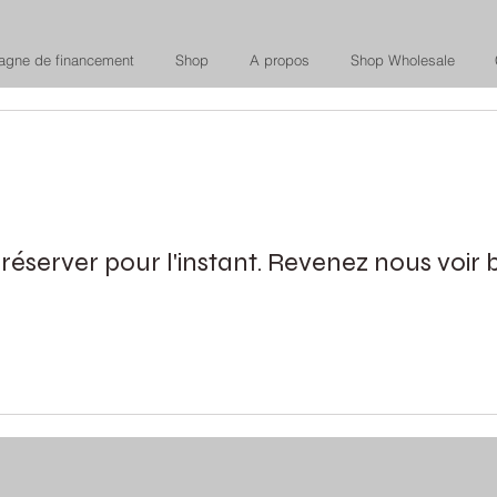
gne de financement
Shop
A propos
Shop Wholesale
 réserver pour l'instant. Revenez nous voir b