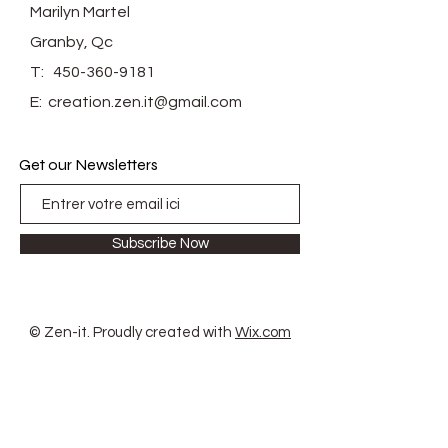
Marilyn Martel
Granby, Qc
T:
450-360-9181
E:
creation.zen.it@gmail.com
Get our Newsletters
Subscribe Now
© Zen-it. Proudly created with
Wix.com