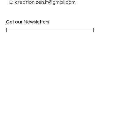
E:
creation.zen.it@gmail.com
Get our Newsletters
Subscribe Now
© Zenit. Proudly created with
Wix.com