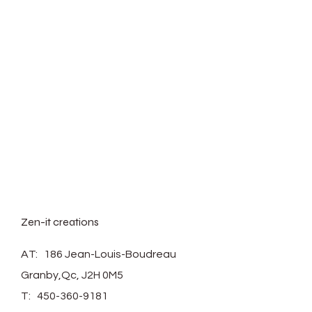
Avec trou dessous pour le
drainage, avisez moi si vous
désirez ne pas avoir de trou de
drainage.
Ramassage local gratuit
disponible à Granby , lors de
votre commande choisissez
l'option pick up .
Zen-it creations
AT: 186 Jean-Louis-Boudreau
Granby,Qc, J2H 0M5
T:
450-360-9181