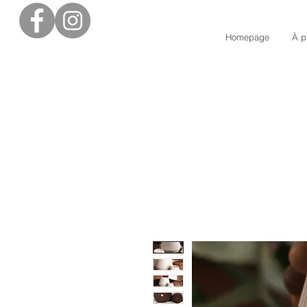
Homepage
À p