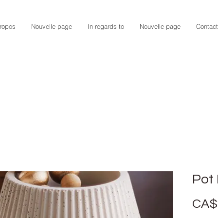
ropos
Nouvelle page
In regards to
Nouvelle page
Contact
Pot
CA$