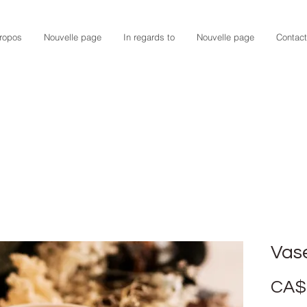
ropos
Nouvelle page
In regards to
Nouvelle page
Contact
Vas
CA$