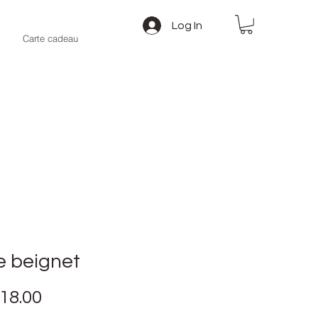
Log In
Carte cadeau
e beignet
Price
18.00