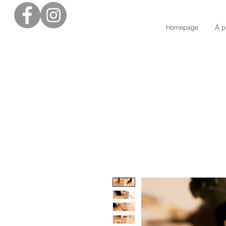
Homepage
À p